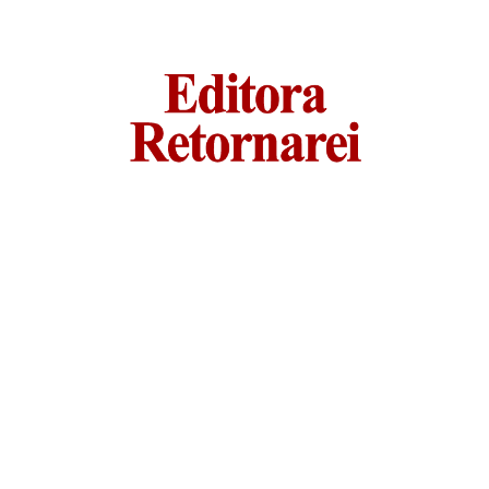
Email:
editoraretornarei@gmail.com
Editora Retornarei © 2024. All rights reserved. Terms of use
and Privacy Policy
Endereço da Administração:
Rua: Virgílio Rodrigues,66 – Tremembé
Cep: 02377-020 – São Paulo – Sp