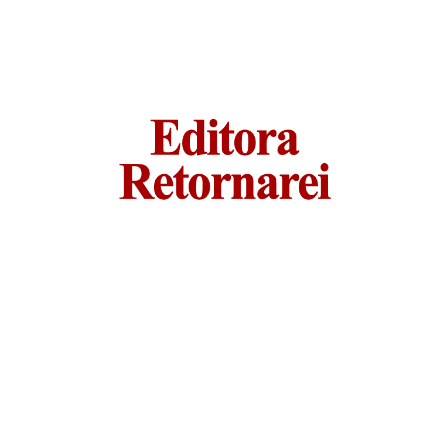
Email:
editoraretornarei@gmail.com
Editora Retornarei © 2024. All rights reserved. Terms of use
and Privacy Policy
Endereço da Administração:
Rua: Virgílio Rodrigues,66 – Tremembé
Cep: 02377-020 – São Paulo – Sp