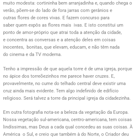
muito modesta: cortininha bem arranjadinha e, quando chega o
verão, põem-se do lado de fora jarras com gerânios e
outras flores de cores vivas. E fazem concurso para
saber quem expôs as flores mais ivas. E isto constitui um
ponto de amor-próprio que atrai toda a atenção da cidade,
e concentra as conversas e a atenção deles em coisas
inocentes, bonitas, que elevam, educam, e não têm nada
do cinema e da TV moderna.
Tenho a impressão de que aquela torre é de uma igreja, porque
no ápice dos torreõezinhos me parece haver cruzes. E,
provavelmente, no cume do telhado central deve existir uma
cruz ainda mais evidente. Tem algo indefinido de edifício
religioso. Será talvez a torre da principal igreja da cidadezinha.
Em outra fotografia nota-se a beleza da vegetação da Europa.
Nossa vegetação sul-americana, centro-americana, tem coisas
lindíssimas, mas Deus a cada qual concedeu as suas coisas. À
América o Sul, e creio que também à do Norte, o Criador deu