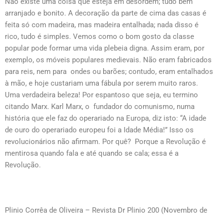
Não existe uma coisa que esteja em desordem; tudo bem
arranjado e bonito. A decoração da parte de cima das casas é
feita só com madeira, mas madeira entalhada; nada disso é
rico, tudo é simples. Vemos como o bom gosto da classe
popular pode formar uma vida plebeia digna. Assim eram, por
exemplo, os móveis populares medievais. Não eram fabricados
para reis, nem para ondes ou barões; contudo, eram entalhados
à mão, e hoje custariam uma fábula por serem muito raros.
Uma verdadeira beleza! Por espantoso que seja, eu termino
citando Marx. Karl Marx, o fundador do comunismo, numa
história que ele faz do operariado na Europa, diz isto: “A idade
de ouro do operariado europeu foi a Idade Média!” Isso os
revolucionários não afirmam. Por quê? Porque a Revolução é
mentirosa quando fala e até quando se cala; essa é a
Revolução.
Plinio Corrêa de Oliveira – Revista Dr Plinio 200 (Novembro de