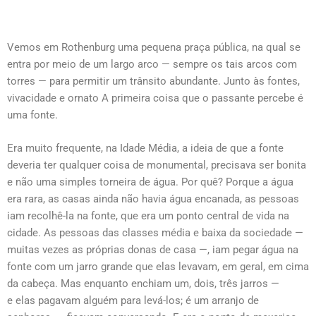
Vemos em Rothenburg uma pequena praça pública, na qual se
entra por meio de um largo arco — sempre os tais arcos com
torres — para permitir um trânsito abundante. Junto às fontes,
vivacidade e ornato A primeira coisa que o passante percebe é
uma fonte.
Era muito frequente, na Idade Média, a ideia de que a fonte
deveria ter qualquer coisa de monumental, precisava ser bonita
e não uma simples torneira de água. Por quê? Porque a água
era rara, as casas ainda não havia água encanada, as pessoas
iam recolhê-la na fonte, que era um ponto central de vida na
cidade. As pessoas das classes média e baixa da sociedade —
muitas vezes as próprias donas de casa —, iam pegar água na
fonte com um jarro grande que elas levavam, em geral, em cima
da cabeça. Mas enquanto enchiam um, dois, três jarros —
e elas pagavam alguém para levá-los; é um arranjo de