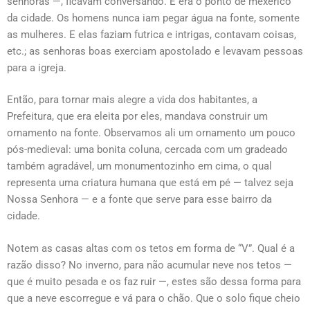
senhoras —, ficavam conversando. E era o ponto de mexerico
da cidade. Os homens nunca iam pegar água na fonte, somente
as mulheres. E elas faziam futrica e intrigas, contavam coisas,
etc.; as senhoras boas exerciam apostolado e levavam pessoas
para a igreja.
Então, para tornar mais alegre a vida dos habitantes, a
Prefeitura, que era eleita por eles, mandava construir um
ornamento na fonte. Observamos ali um ornamento um pouco
pós-medieval: uma bonita coluna, cercada com um gradeado
também agradável, um monumentozinho em cima, o qual
representa uma criatura humana que está em pé — talvez seja
Nossa Senhora — e a fonte que serve para esse bairro da
cidade.
Notem as casas altas com os tetos em forma de “V”. Qual é a
razão disso? No inverno, para não acumular neve nos tetos —
que é muito pesada e os faz ruir —, estes são dessa forma para
que a neve escorregue e vá para o chão. Que o solo fique cheio