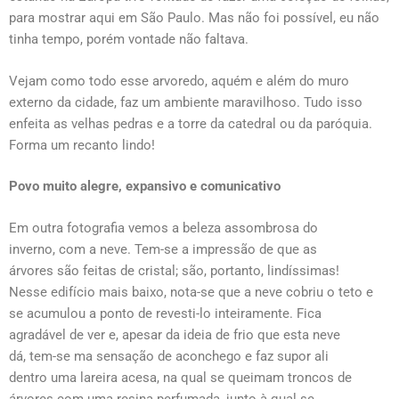
para mostrar aqui em São Paulo. Mas não foi possível, eu não
tinha tempo, porém vontade não faltava.
Vejam como todo esse arvoredo, aquém e além do muro
externo da cidade, faz um ambiente maravilhoso. Tudo isso
enfeita as velhas pedras e a torre da catedral ou da paróquia.
Forma um recanto lindo!
Povo muito alegre, expansivo e comunicativo
Em outra fotografia vemos a beleza assombrosa do
inverno, com a neve. Tem-se a impressão de que as
árvores são feitas de cristal; são, portanto, lindíssimas!
Nesse edifício mais baixo, nota-se que a neve cobriu o teto e
se acumulou a ponto de revesti-lo inteiramente. Fica
agradável de ver e, apesar da ideia de frio que esta neve
dá, tem-se ma sensação de aconchego e faz supor ali
dentro uma lareira acesa, na qual se queimam troncos de
árvores com uma resina perfumada, junto à qual se